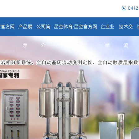
0412
空官方网
产品展
公司简
星空体育·星空官方网
企业业
技术交
示
介
站
绩
流