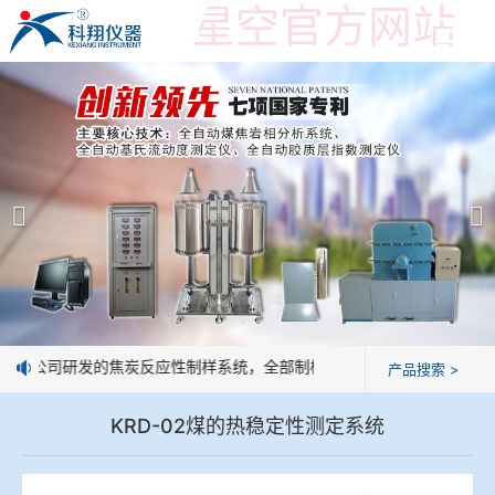
星空体育·星空官方网站
星空体育·星空官方网站
产品展示
＞
公司简介
星空体育·星空官方网站-星空体育（中国）
星空体育·星空官方网站
焦化行业检测及优化配煤设备
企业业绩
球团矿/烧结矿/块矿高温冶金性能检测系统
技术交流
：我公司研发的焦炭反应性制样系统，全部制样过程机械化操作，没有人
产品搜索 >
烧结/球团优化配矿研究设备
视频观赏
KRD-02煤的热稳定性测定系统
高炉配吹煤检测设备
标准下载