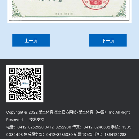
上一页
下一页
Copyright © 2022 星空体育·星空官方网站-星空体育（中国） Inc All Right
Reserved. 技术支持：
电话：0412-8252920 0412-8252930 传真：0412-8246602 手机：1305
0084493 售后服务部：0412-8285080 新疆市场部 手机：1864124283